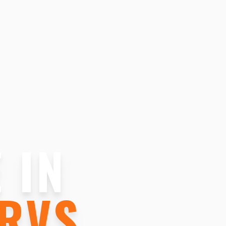
 IN
RVS