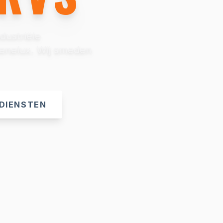
dustriële
Benelux. Wij smeden
DIENSTEN