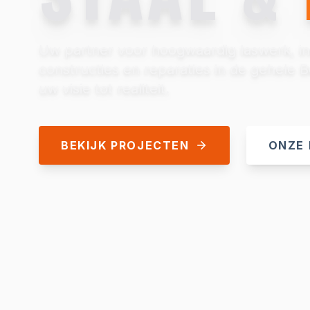
Uw partner voor hoogwaardig laswerk, in
constructies en reparaties in de gehele 
uw visie tot realiteit.
BEKIJK PROJECTEN
ONZE 